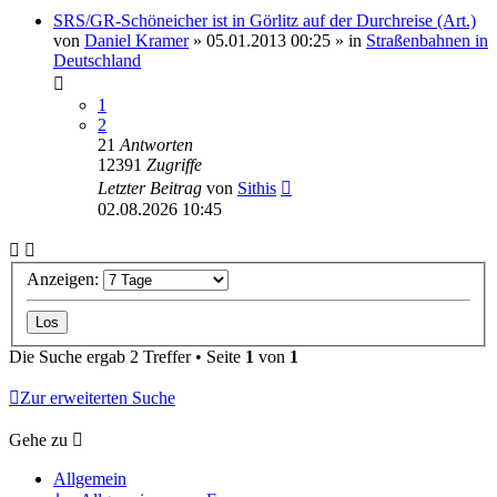
Letzter Beitrag
von
joschie99
06.08.2026 20:55
SRS/GR-Schöneicher ist in Görlitz auf der Durchreise (Art.)
von
Daniel Kramer
»
05.01.2013 00:25
» in
Straßenbahnen in
Deutschland
1
2
21
Antworten
12391
Zugriffe
Letzter Beitrag
von
Sithis
02.08.2026 10:45
Anzeigen:
Die Suche ergab 2 Treffer • Seite
1
von
1
Zur erweiterten Suche
Gehe zu