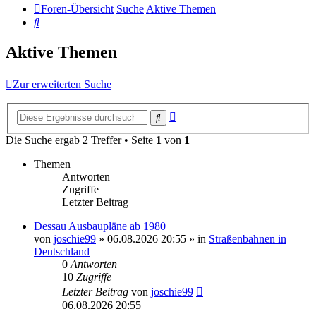
Foren-Übersicht
Suche
Aktive
Themen
Suche
Aktive Themen
Zur erweiterten Suche
Erweiterte
Suche
Suche
Die Suche ergab 2 Treffer • Seite
1
von
1
Themen
Antworten
Zugriffe
Letzter Beitrag
Dessau Ausbaupläne ab 1980
von
joschie99
»
06.08.2026 20:55
» in
Straßenbahnen in
Deutschland
0
Antworten
10
Zugriffe